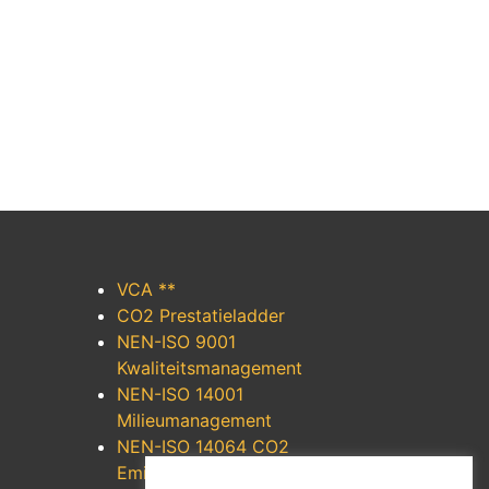
VCA **
CO2 Prestatieladder
NEN-ISO 9001
Kwaliteitsmanagement
NEN-ISO 14001
Milieumanagement
NEN-ISO 14064 CO2
Emissiereductie