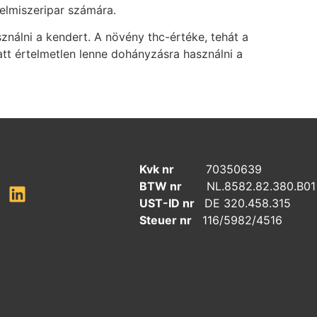
élelmiszeripar számára.
nálni a kendert. A növény thc-értéke, tehát a
tt értelmetlen lenne dohányzásra használni a
Kvk nr
70350639
BTW nr
NL.8582.82.380.B01
UST-ID nr
DE 320.458.315
Steuer nr
116/5982/4516