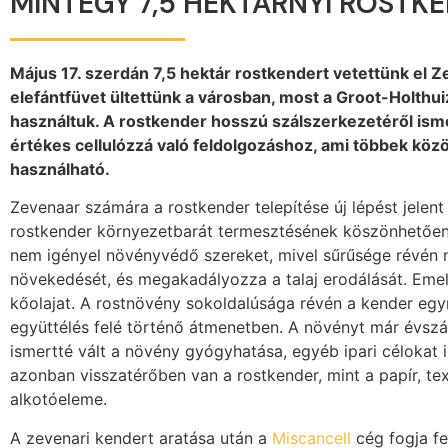
MINTEGY 7,5 HEKTÁRNYI ROSTK
Május 17. szerdán 7,5 hektár rostkendert vetettünk el 
elefántfüvet ültettünk a városban, most a Groot-Holthui
használtuk. A rostkender hosszú szálszerkezetéről ismer
értékes cellulózzá való feldolgozáshoz, ami többek közöt
használható.
Zevenaar számára a rostkender telepítése új lépést jelent 
rostkender környezetbarát termesztésének köszönhetőe
nem igényel növényvédő szereket, mivel sűrűsége révén
növekedését, és megakadályozza a talaj erodálását. Emel
kőolajat. A rostnövény sokoldalúsága révén a kender egy
együttélés felé történő átmenetben. A növényt már évszáz
ismertté vált a növény gyógyhatása, egyéb ipari célokat 
azonban visszatérőben van a rostkender, mint a papír, te
alkotóeleme.
A zevenari kendert aratása után a
Miscancell
cég fogja fe