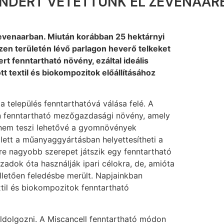
ENDERT VETETTÜNK EL ZEVENAAR
Zevenaarban. Miután korábban 25 hektárnyi
zen területén lévő parlagon heverő telkeket
t fenntartható növény, ezáltal ideális
t textil és biokompozitok előállításához
a település fenntarthatóvá válása felé. A
n fenntartható mezőgazdasági növény, amely
 nem teszi lehetővé a gyomnövények
lett a műanyaggyártásban helyettesítheti a
re nagyobb szerepet játszik egy fenntartható
adok óta használják ipari célokra, de, amióta
illetően feledésbe merült. Napjainkban
xtil és biokompozitok fenntartható
ldolgozni. A Miscancell fenntartható módon