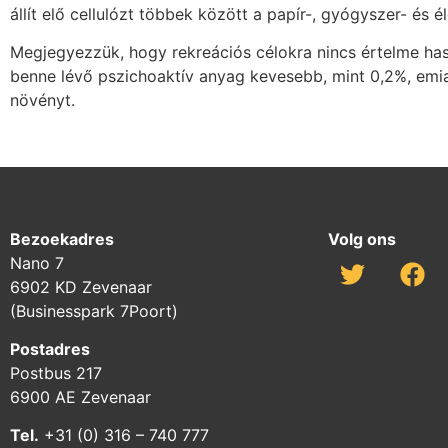
állít elő cellulózt többek között a papír-, gyógyszer- és 
Megjegyezzük, hogy rekreációs célokra nincs értelme hasz
benne lévő pszichoaktív anyag kevesebb, mint 0,2%, emia
növényt.
Bezoekadres
Volg ons
Nano 7
6902 KD Zevenaar
(Businesspark 7Poort)
Postadres
Postbus 217
6900 AE Zevenaar
Tel.
+31 (0) 316 – 740 777