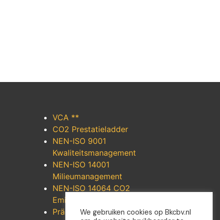
VCA **
CO2 Prestatieladder
NEN-ISO 9001
Kwaliteitsmanagement
NEN-ISO 14001
Milieumanagement
NEN-ISO 14064 CO2
Emissiereductie
Präqualifikation
We gebruiken cookies op Bkcbv.nl