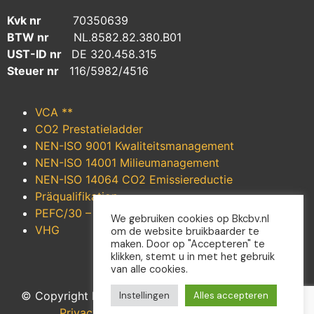
Kvk nr
70350639
BTW nr
NL.8582.82.380.B01
UST-ID nr
DE 320.458.315
Steuer nr
116/5982/4516
VCA **
CO2 Prestatieladder
NEN-ISO 9001 Kwaliteitsmanagement
NEN-ISO 14001 Milieumanagement
NEN-ISO 14064 CO2
Emissiereductie
Präqualifikation
PEFC/30 – 31 – 1250
We gebruiken cookies op Bkcbv.nl
VHG
om de website bruikbaarder te
maken. Door op "Accepteren" te
klikken, stemt u in met het gebruik
van alle cookies.
© Copyright BKC 2026 –
Algemene voorwaarden
–
Instellingen
Alles accepteren
Privacyverklaring
–
Cookieverklaring