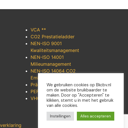
VCA **
CO2 Prestatieladder
NEN-ISO 9001
Kwaliteitsmanagement
NEN-ISO 14001
Milieumanagement
NEN-ISO 14064 CO2
Emissiereductie
Präqualifikation
We gebruiken cookies op Bkcbv.nl
om de website bruikbaarder te
PEFC/30 – 31 – 1250
maken. Door op "Accepteren" te
VHG
klikken, stemt u in met het gebruik
van alle cookies.
Instellingen
Alles accepteren
verklaring